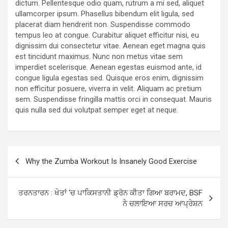
dictum. Pellentesque odio quam, rutrum a mi sed, aliquet
ullamcorper ipsum. Phasellus bibendum elit ligula, sed
placerat diam hendrerit non. Suspendisse commodo
tempus leo at congue. Curabitur aliquet efficitur nisi, eu
dignissim dui consectetur vitae. Aenean eget magna quis
est tincidunt maximus. Nunc non metus vitae sem
imperdiet scelerisque. Aenean egestas euismod ante, id
congue ligula egestas sed. Quisque eros enim, dignissim
non efficitur posuere, viverra in velit. Aliquam ac pretium
sem. Suspendisse fringilla mattis orci in consequat. Mauris
quis nulla sed dui volutpat semper eget at neque.
Post
Why the Zumba Workout Is Insanely Good Exercise
navigation
ਤਰਨਤਾਰਨ : ਖੇਤਾਂ ‘ਚ ਪਾਕਿਸਤਾਨੀ ਡ੍ਰੋਨ ਕੀਤਾ ਗਿਆ ਬਰਾਮਦ, BSF
ਨੇ ਚਲਾਇਆ ਸਰਚ ਆਪ੍ਰੇਸ਼ਨ