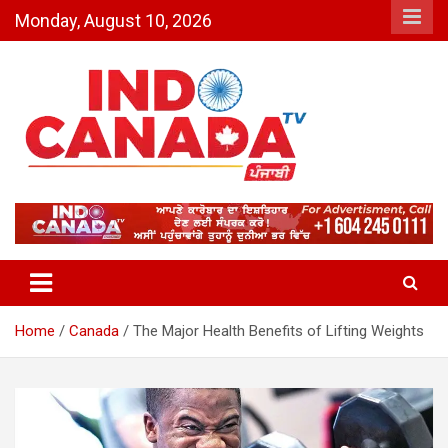
Skip
Monday, August 10, 2026
to
content
Indo Canada TV – The Most
Active India-Canada News
Channel
Home
Canada
The Major Health Benefits of Lifting Weights