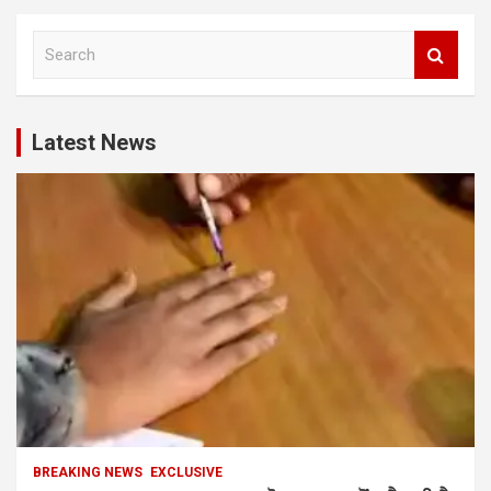
S
e
a
r
c
Latest News
h
BREAKING NEWS
EXCLUSIVE