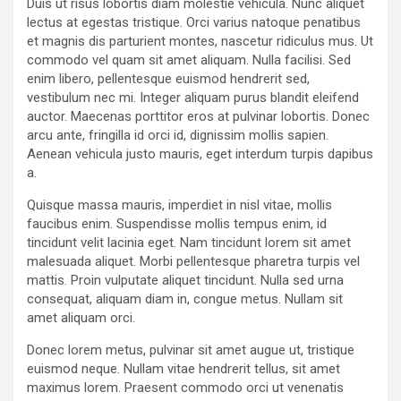
Duis ut risus lobortis diam molestie vehicula. Nunc aliquet
lectus at egestas tristique. Orci varius natoque penatibus
et magnis dis parturient montes, nascetur ridiculus mus. Ut
commodo vel quam sit amet aliquam. Nulla facilisi. Sed
enim libero, pellentesque euismod hendrerit sed,
vestibulum nec mi. Integer aliquam purus blandit eleifend
auctor. Maecenas porttitor eros at pulvinar lobortis. Donec
arcu ante, fringilla id orci id, dignissim mollis sapien.
Aenean vehicula justo mauris, eget interdum turpis dapibus
a.
Quisque massa mauris, imperdiet in nisl vitae, mollis
faucibus enim. Suspendisse mollis tempus enim, id
tincidunt velit lacinia eget. Nam tincidunt lorem sit amet
malesuada aliquet. Morbi pellentesque pharetra turpis vel
mattis. Proin vulputate aliquet tincidunt. Nulla sed urna
consequat, aliquam diam in, congue metus. Nullam sit
amet aliquam orci.
Donec lorem metus, pulvinar sit amet augue ut, tristique
euismod neque. Nullam vitae hendrerit tellus, sit amet
maximus lorem. Praesent commodo orci ut venenatis