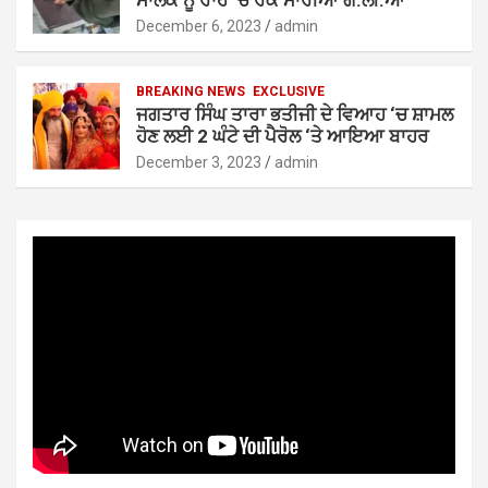
ਮਾਲਕ ਨੂੰ ਰਾਹ ‘ਚ ਰੋਕ ਮਾਰੀਆਂ ਗੋ.ਲੀ.ਆਂ
December 6, 2023
admin
BREAKING NEWS
EXCLUSIVE
ਜਗਤਾਰ ਸਿੰਘ ਤਾਰਾ ਭਤੀਜੀ ਦੇ ਵਿਆਹ ‘ਚ ਸ਼ਾਮਲ
ਹੋਣ ਲਈ 2 ਘੰਟੇ ਦੀ ਪੈਰੋਲ ‘ਤੇ ਆਇਆ ਬਾਹਰ
December 3, 2023
admin