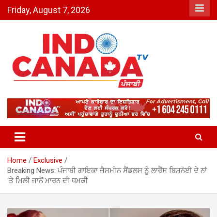
Skip
Friday, August 7, 2026
to
content
Indo Canada TV – The Most
Active India-Canada News
Channel
Home
Exclusive
Breaking News: ਪੰਜਾਬੀ ਗਾਇਕਾ ਜੈਸਮੀਨ ਸੈਂਡਲਸ ਨੂੰ ਲਾਰੈਂਸ ਬਿਸ਼ਨੋਈ ਦੇ ਨਾਂ
‘ਤੇ ਮਿਲੀ ਜਾਨੋਂ ਮਾਰਨ ਦੀ ਧਮਕੀ