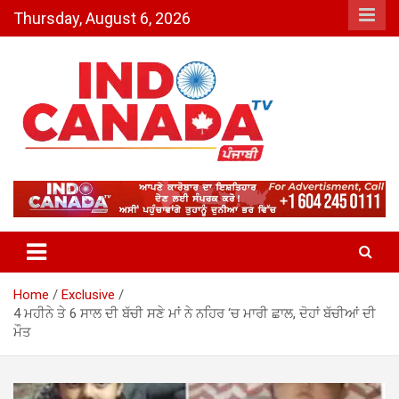
Skip
Thursday, August 6, 2026
to
content
Indo Canada TV – The Most
Active India-Canada News
Channel
Home
Exclusive
4 ਮਹੀਨੇ ਤੇ 6 ਸਾਲ ਦੀ ਬੱਚੀ ਸਣੇ ਮਾਂ ਨੇ ਨਹਿਰ ‘ਚ ਮਾਰੀ ਛਾਲ, ਦੋਹਾਂ ਬੱਚੀਆਂ ਦੀ
ਮੌਤ