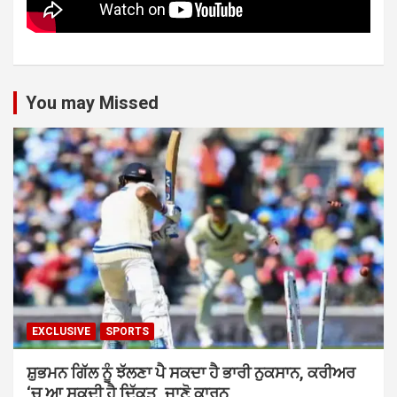
You may Missed
EXCLUSIVE
SPORTS
ਸ਼ੁਭਮਨ ਗਿੱਲ ਨੂੰ ਝੱਲਣਾ ਪੈ ਸਕਦਾ ਹੈ ਭਾਰੀ ਨੁਕਸਾਨ, ਕਰੀਅਰ
‘ਚ ਆ ਸਕਦੀ ਹੈ ਦਿੱਕਤ, ਜਾਣੋ ਕਾਰਨ