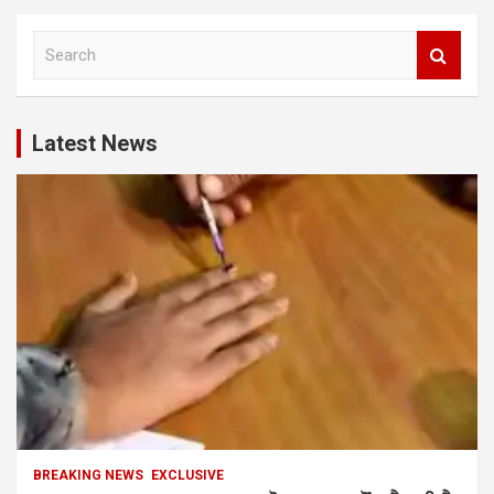
S
e
a
r
c
Latest News
h
BREAKING NEWS
EXCLUSIVE