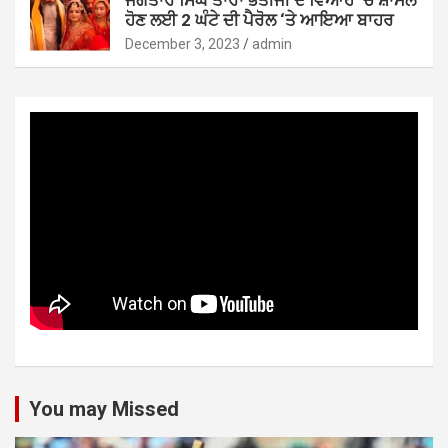
ਜਗਤਾਰ ਸਿੰਘ ਤਾਰਾ ਭਤੀਜੀ ਦੇ ਵਿਆਹ ‘ਚ ਸ਼ਾਮਲ
ਹੋਣ ਲਈ 2 ਘੰਟੇ ਦੀ ਪੈਰੋਲ ‘ਤੇ ਆਇਆ ਬਾਹਰ
December 3, 2023
admin
You may Missed