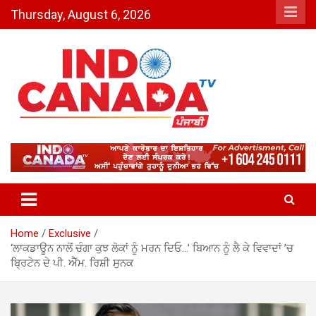
Skip
Thursday, August 6, 2026
to
content
Indo Canada TV – The Most
Active India-Canada News
Channel
Home
Exclusive
‘ਲਾਕਡਾਊਨ ਨਾਲੋਂ ਚੰਗਾ ਕੁਝ ਲੋਕਾਂ ਨੂੰ ਮਰਨ ਦਿਓ…’ ਬਿਆਨ ਨੂੰ ਲੈ ਕੇ ਵਿਵਾਦਾਂ ’ਚ
ਬ੍ਰਿਟੇਨ ਦੇ ਪੀ. ਐੱਮ. ਰਿਸ਼ੀ ਸੁਨਕ