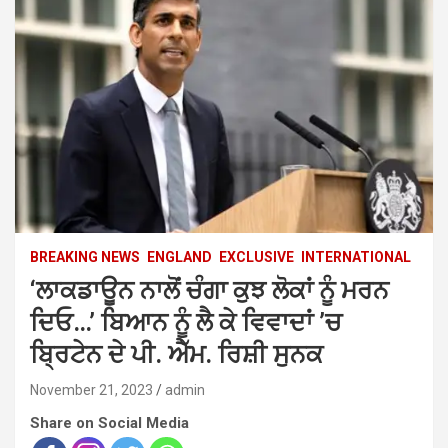
BREAKING NEWS
ENGLAND
EXCLUSIVE
INTERNATIONAL
‘ਲਾਕਡਾਊਨ ਨਾਲੋਂ ਚੰਗਾ ਕੁਝ ਲੋਕਾਂ ਨੂੰ ਮਰਨ
ਦਿਓ…’ ਬਿਆਨ ਨੂੰ ਲੈ ਕੇ ਵਿਵਾਦਾਂ ’ਚ
ਬ੍ਰਿਟੇਨ ਦੇ ਪੀ. ਐੱਮ. ਰਿਸ਼ੀ ਸੁਨਕ
November 21, 2023
admin
Share on Social Media