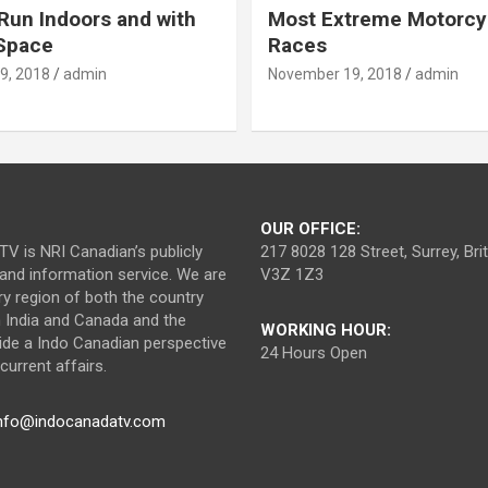
Run Indoors and with
Most Extreme Motorcy
 Space
Races
9, 2018
admin
November 19, 2018
admin
OUR OFFICE:
V is NRI Canadian’s publicly
217 8028 128 Street, Surrey, Br
nd information service. We are
V3Z 1Z3
ry region of both the country
n India and Canada and the
WORKING HOUR:
ide a Indo Canadian perspective
24 Hours Open
urrent affairs.
nfo@indocanadatv.com