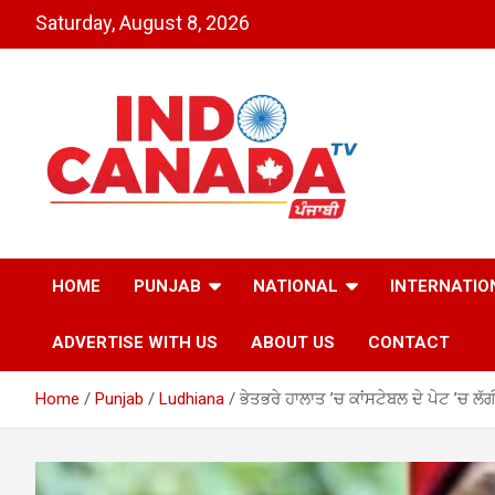
Skip
Saturday, August 8, 2026
to
content
Indo Canada TV – The
HOME
PUNJAB
NATIONAL
INTERNATIO
Most Active India-
ADVERTISE WITH US
ABOUT US
CONTACT
Canada News Channel
Home
Punjab
Ludhiana
ਭੇਤਭਰੇ ਹਾਲਾਤ ’ਚ ਕਾਂਸਟੇਬਲ ਦੇ ਪੇਟ ’ਚ ਲੱਗੀ 