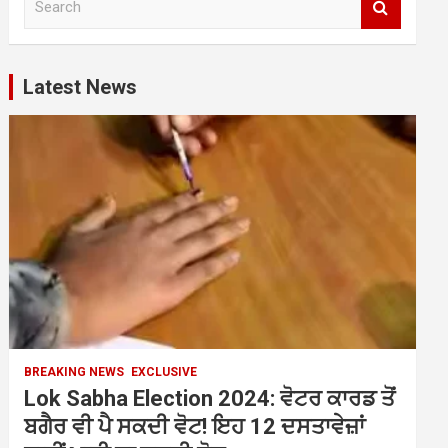
e
a
r
c
Latest News
h
BREAKING NEWS
EXCLUSIVE
Lok Sabha Election 2024: ਵੋਟਰ ਕਾਰਡ ਤੋਂ
ਬਗੈਰ ਵੀ ਪੈ ਸਕਦੀ ਵੋਟ! ਇਹ 12 ਦਸਤਾਵੇਜ਼ਾਂ