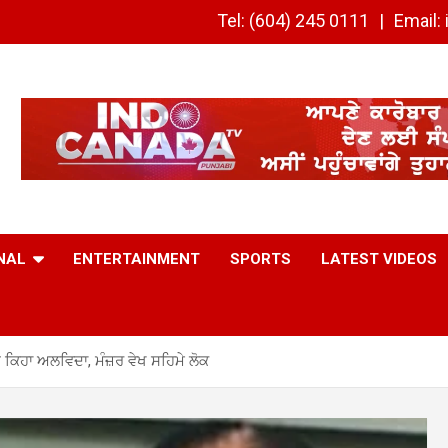
Tel: (604) 245 0111
Email
NAL
ENTERTAINMENT
SPORTS
LATEST VIDEOS
ੰ ਕਿਹਾ ਅਲਵਿਦਾ, ਮੰਜ਼ਰ ਵੇਖ ਸਹਿਮੇ ਲੋਕ