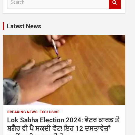
e
a
r
c
Latest News
h
BREAKING NEWS
EXCLUSIVE
Lok Sabha Election 2024: ਵੋਟਰ ਕਾਰਡ ਤੋਂ
ਬਗੈਰ ਵੀ ਪੈ ਸਕਦੀ ਵੋਟ! ਇਹ 12 ਦਸਤਾਵੇਜ਼ਾਂ