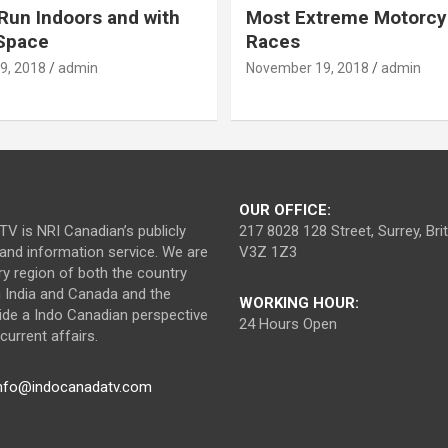
Run Indoors and with
Most Extreme Motorcy
 Space
Races
9, 2018
admin
November 19, 2018
admin
OUR OFFICE:
V is NRI Canadian’s publicly
217 8028 128 Street, Surrey, Br
nd information service. We are
V3Z 1Z3
ry region of both the country
n India and Canada and the
WORKING HOUR:
ide a Indo Canadian perspective
24 Hours Open
urrent affairs.
nfo@indocanadatv.com