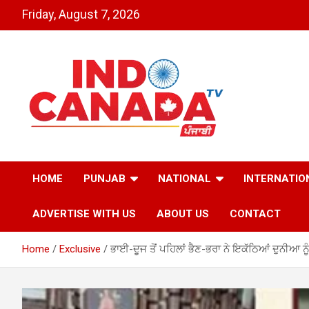
Skip
Friday, August 7, 2026
to
content
Indo Canada TV – The
HOME
PUNJAB
NATIONAL
INTERNATIO
Most Active India-
ADVERTISE WITH US
ABOUT US
CONTACT
Canada News Channel
Home
Exclusive
ਭਾਈ-ਦੂਜ ਤੋਂ ਪਹਿਲਾਂ ਭੈਣ-ਭਰਾ ਨੇ ਇਕੱਠਿਆਂ ਦੁਨੀਆ ਨੂ