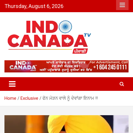
Skip
Thursday, August 6, 2026
to
content
Indo Canada TV – The Most
Active India-Canada News
Channel
Home
Exclusive
ਫੋਨ ਮੋੜਨ ਵਾਲੇ ਨੂੰ ਦੇਵਾਂਗਾ ਇਨਾਮ !!