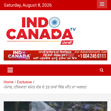
Skip
Saturday, August 8, 2026
to
content
Indo Canada TV – The Most
Active India-Canada News
Channel
Home
Exclusive
ਪੰਜਾਬ, ਹਰਿਆਣਾ ਸਮੇਤ ਦੇਸ਼ ਦੇ 23 ਰਾਜਾਂ ਵਿੱਚ ਮੀਂਹ ਦਾ ਅਲਰਟ