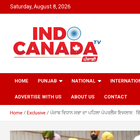
Skip
Saturday, August 8, 2026
to
content
Indo Canada TV – The
HOME
PUNJAB
NATIONAL
INTERNATIO
Most Active India-
ADVERTISE WITH US
ABOUT US
CONTACT
Canada News Channel
Home
Exclusive
ਪੰਜਾਬ ਵਿਧਾਨ ਸਭਾ ਦਾ ਪਹਿਲਾ ਪੇਪਰਲੈੱਸ ਇਜਲਾਸ : ਵਿੱ