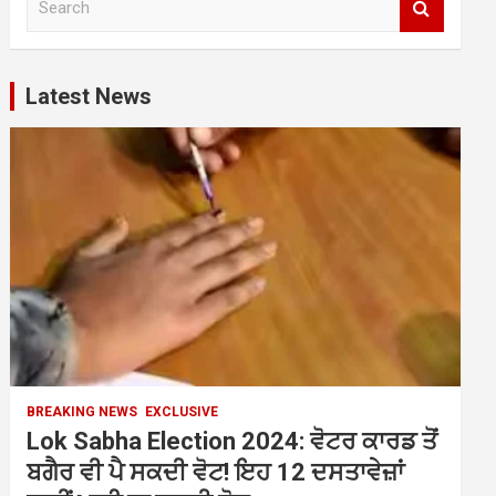
e
a
r
c
Latest News
h
BREAKING NEWS
EXCLUSIVE
Lok Sabha Election 2024: ਵੋਟਰ ਕਾਰਡ ਤੋਂ
ਬਗੈਰ ਵੀ ਪੈ ਸਕਦੀ ਵੋਟ! ਇਹ 12 ਦਸਤਾਵੇਜ਼ਾਂ