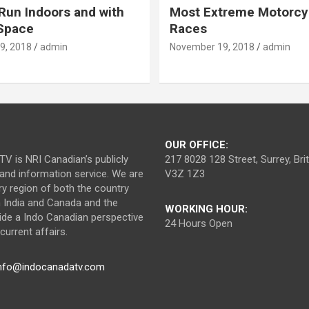
Run Indoors and with
Most Extreme Motorcy
 Space
Races
9, 2018
admin
November 19, 2018
admin
OUR OFFICE:
V is NRI Canadian’s publicly
217 8028 128 Street, Surrey, Br
nd information service. We are
V3Z 1Z3
ry region of both the country
n India and Canada and the
WORKING HOUR:
ide a Indo Canadian perspective
24 Hours Open
urrent affairs.
nfo@indocanadatv.com