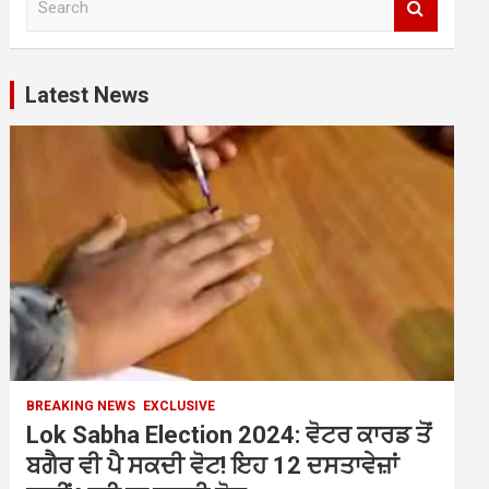
e
a
r
c
Latest News
h
BREAKING NEWS
EXCLUSIVE
Lok Sabha Election 2024: ਵੋਟਰ ਕਾਰਡ ਤੋਂ
ਬਗੈਰ ਵੀ ਪੈ ਸਕਦੀ ਵੋਟ! ਇਹ 12 ਦਸਤਾਵੇਜ਼ਾਂ