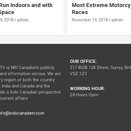
Run Indoors and with
Most Extreme Motorcy
 Space
Races
9, 2018
admin
November 19, 2018
admin
OUR OFFICE:
V is NRI Canadian’s publicly
217 8028 128 Street, Surrey, Br
nd information service. We are
V3Z 1Z3
ry region of both the country
n India and Canada and the
WORKING HOUR:
ide a Indo Canadian perspective
24 Hours Open
urrent affairs.
nfo@indocanadatv.com