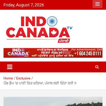
Skip
Friday, August 7, 2026
to
content
Indo Canada TV – The Most
Active India-Canada News
Channel
Home
Exclusive
ਪੌਂਗ ਡੈਮ ‘ਚ ਪਾਣੀ ਫਿਰ ਚੜਿਆ, ਪੰਜਾਬ ਲਈ ਚਿੰਤਾ ਵਧੀ !!