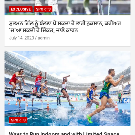
EXCLUSIVE
SPORTS
ਸ਼ੁਭਮਨ ਗਿੱਲ ਨੂੰ ਝੱਲਣਾ ਪੈ ਸਕਦਾ ਹੈ ਭਾਰੀ ਨੁਕਸਾਨ, ਕਰੀਅਰ
‘ਚ ਆ ਸਕਦੀ ਹੈ ਦਿੱਕਤ, ਜਾਣੋ ਕਾਰਨ
July 14, 2023
admin
SPORTS
Ways to Run Indoors and with Limited Space