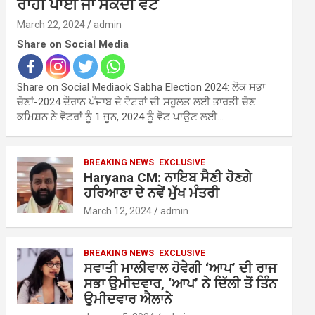
ਰਾਹੀਂ ਪਾਈ ਜਾ ਸਕਦੀ ਵੋਟ
March 22, 2024
admin
Share on Social Media
Share on Social Mediaok Sabha Election 2024: ਲੋਕ ਸਭਾ
ਚੋਣਾਂ-2024 ਦੌਰਾਨ ਪੰਜਾਬ ਦੇ ਵੋਟਰਾਂ ਦੀ ਸਹੂਲਤ ਲਈ ਭਾਰਤੀ ਚੋਣ
ਕਮਿਸ਼ਨ ਨੇ ਵੋਟਰਾਂ ਨੂੰ 1 ਜੂਨ, 2024 ਨੂੰ ਵੋਟ ਪਾਉਣ ਲਈ…
BREAKING NEWS
EXCLUSIVE
Haryana CM: ਨਾਇਬ ਸੈਣੀ ਹੋਣਗੇ
ਹਰਿਆਣਾ ਦੇ ਨਵੇਂ ਮੁੱਖ ਮੰਤਰੀ
March 12, 2024
admin
BREAKING NEWS
EXCLUSIVE
ਸਵਾਤੀ ਮਾਲੀਵਾਲ ਹੋਵੇਗੀ ‘ਆਪ’ ਦੀ ਰਾਜ
ਸਭਾ ਉਮੀਦਵਾਰ, ‘ਆਪ’ ਨੇ ਦਿੱਲੀ ਤੋਂ ਤਿੰਨ
ਉਮੀਦਵਾਰ ਐਲਾਨੇ