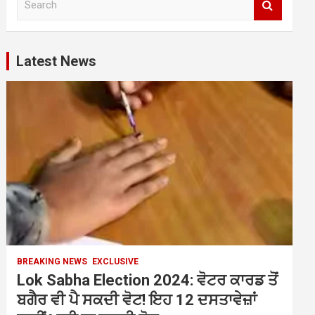
e
a
r
c
Latest News
h
BREAKING NEWS
EXCLUSIVE
Lok Sabha Election 2024: ਵੋਟਰ ਕਾਰਡ ਤੋਂ
ਬਗੈਰ ਵੀ ਪੈ ਸਕਦੀ ਵੋਟ! ਇਹ 12 ਦਸਤਾਵੇਜ਼ਾਂ