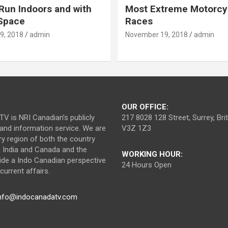
Run Indoors and with
Most Extreme Motorcy
 Space
Races
9, 2018
admin
November 19, 2018
admin
OUR OFFICE:
V is NRI Canadian’s publicly
217 8028 128 Street, Surrey, Br
nd information service. We are
V3Z 1Z3
ry region of both the country
n India and Canada and the
WORKING HOUR:
ide a Indo Canadian perspective
24 Hours Open
urrent affairs.
nfo@indocanadatv.com