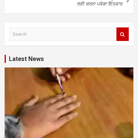
ਲਈ ਕਰਨਾ ਪਵੇਗਾ ਇੰਤਜ਼ਾਰ
S
e
a
r
c
Latest News
h