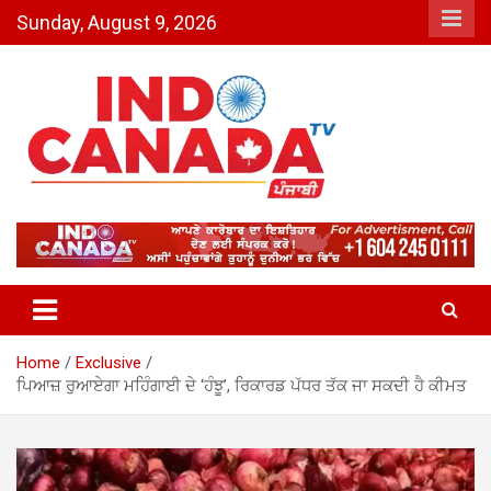
Skip
Sunday, August 9, 2026
to
content
Indo Canada TV – The Most
Active India-Canada News
Channel
Home
Exclusive
ਪਿਆਜ਼ ਰੁਆਏਗਾ ਮਹਿੰਗਾਈ ਦੇ ‘ਹੰਝੂ’, ਰਿਕਾਰਡ ਪੱਧਰ ਤੱਕ ਜਾ ਸਕਦੀ ਹੈ ਕੀਮਤ