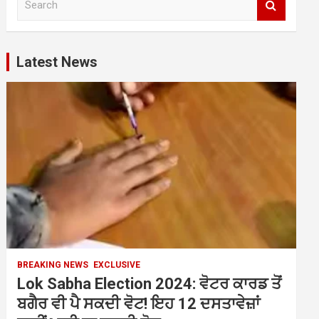
e
a
r
c
Latest News
h
BREAKING NEWS
EXCLUSIVE
Lok Sabha Election 2024: ਵੋਟਰ ਕਾਰਡ ਤੋਂ
ਬਗੈਰ ਵੀ ਪੈ ਸਕਦੀ ਵੋਟ! ਇਹ 12 ਦਸਤਾਵੇਜ਼ਾਂ