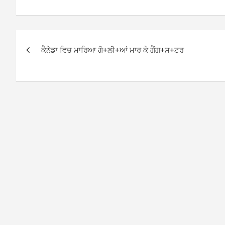
Post
ਕੈਨੇਡਾ ਵਿਚ ਮਾਰਿਆ ਗੋ+ਲੀ+ਆਂ ਮਾਰ ਕੇ ਗੈਂਗ+ਸ+ਟਰ
navigation