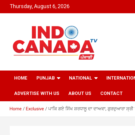
Skip
Thursday, August 6, 2026
to
content
Indo Canada TV – The
HOME
PUNJAB
NATIONAL
INTERNATIO
Most Active India-
ADVERTISE WITH US
ABOUT US
CONTACT
Canada News Channel
Home
Exclusive
ਪਾਕਿ ਗਏ ਸਿੱਖ ਸ਼ਰਧਾਲੂ ਦਾ ਦਾਅਵਾ, ਗੁਰਦੁਆਰਾ ਸ੍ਰੀ