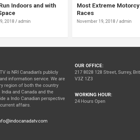
Run Indoors and with
Most Extreme Motorcy
 Space
Races
9, 2018
admin
November 19, 2018
admin
OUR OFFICE:
V is NRI Canadian’s publicly
217 8028 128 Street, Surrey, Br
nd information service. We are
V3Z 1Z3
ry region of both the country
n India and Canada and the
WORKING HOUR:
ide a Indo Canadian perspective
24 Hours Open
urrent affairs.
nfo@indocanadatv.com