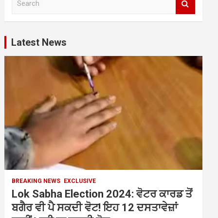
e
a
r
c
Latest News
h
BREAKING NEWS
EXCLUSIVE
Lok Sabha Election 2024: ਵੋਟਰ ਕਾਰਡ ਤੋਂ
ਬਗੈਰ ਵੀ ਪੈ ਸਕਦੀ ਵੋਟ! ਇਹ 12 ਦਸਤਾਵੇਜ਼ਾਂ