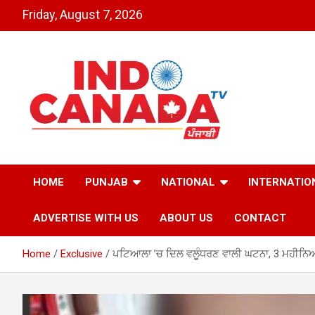
Skip
Friday, August 7, 2026
to
content
Indo Canada TV – The
HOME
PUNJAB
NATIONAL
INTERNATIO
Most Active India-
ADVERTISE WITH US
ABOUT US
CONTACT
Canada News Channel
Home
Exclusive
ਪਟਿਆਲਾ ’ਚ ਦਿਲ ਵਲੂੰਧਰਣ ਵਾਲੀ ਘਟਨਾ, 3 ਮਹੀਨਿਆਂ ਦ