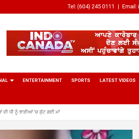
Tel: (604) 245 0111
Email
NAL
ENTERTAINMENT
SPORTS
LATEST VIDEOS
ੀ ਧੀ ਨੂੰ ਝਾੜੀਆਂ ’ਚ ਸੁੱਟ ਗਈ ਮਾਂ