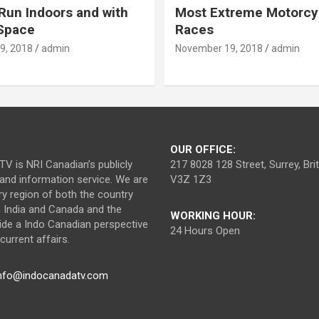
Run Indoors and with
Most Extreme Motorcy
 Space
Races
9, 2018
admin
November 19, 2018
admin
OUR OFFICE:
V is NRI Canadian’s publicly
217 8028 128 Street, Surrey, Br
nd information service. We are
V3Z 1Z3
ry region of both the country
n India and Canada and the
WORKING HOUR:
ide a Indo Canadian perspective
24 Hours Open
urrent affairs.
nfo@indocanadatv.com