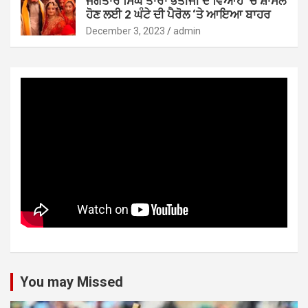
ਜਗਤਾਰ ਸਿੰਘ ਤਾਰਾ ਭਤੀਜੀ ਦੇ ਵਿਆਹ ‘ਚ ਸ਼ਾਮਲ
ਹੋਣ ਲਈ 2 ਘੰਟੇ ਦੀ ਪੈਰੋਲ ‘ਤੇ ਆਇਆ ਬਾਹਰ
December 3, 2023
admin
You may Missed