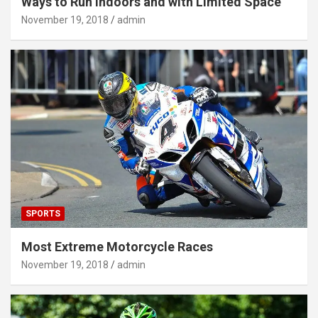
Ways to Run Indoors and with Limited Space
November 19, 2018
admin
SPORTS
Most Extreme Motorcycle Races
November 19, 2018
admin