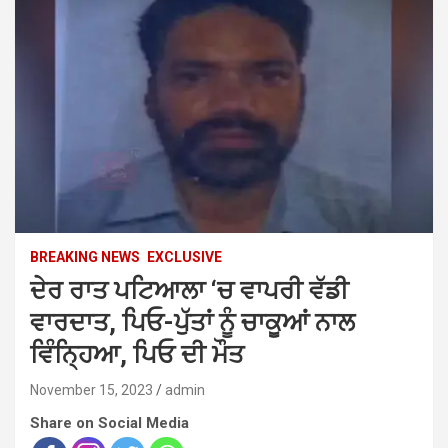
BREAKING NEWS
EXCLUSIVE
ਦੇਰ ਰਾਤ ਪਟਿਆਲਾ ‘ਚ ਵਾਪਰੀ ਵੱਡੀ
ਵਾਰਦਾਤ, ਪਿਓ-ਪੁੱਤਾਂ ਨੂੰ ਚਾਕੂਆਂ ਨਾਲ
ਵਿੰਨ੍ਹਿਆ, ਪਿਓ ਦੀ ਮੌਤ
November 15, 2023
admin
Share on Social Media