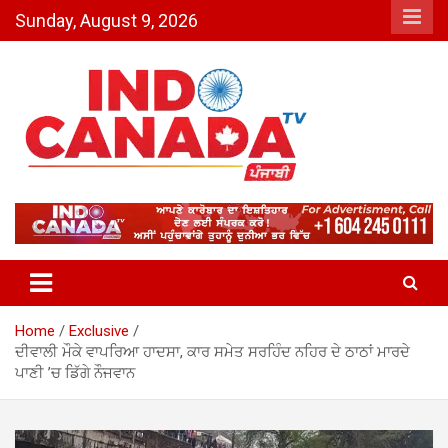
Skip
Sunday, August 9, 2026
to
content
Indo Canada TV – The Most
Active India-Canada News
Channel
Home
Exclusive
ਦੀਵਾਲੀ ਮੌਕੇ ਵਾਪਰਿਆ ਹਾਦਸਾ, ਕਾਰ ਸਮੇਤ ਸਰਹਿੰਦ ਨਹਿਰ ਦੇ ਠਾਠਾਂ ਮਾਰਦੇ
ਪਾਣੀ ’ਚ ਡਿੱਗੇ ਨੌਜਵਾਨ