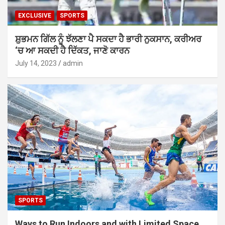
EXCLUSIVE
SPORTS
ਸ਼ੁਭਮਨ ਗਿੱਲ ਨੂੰ ਝੱਲਣਾ ਪੈ ਸਕਦਾ ਹੈ ਭਾਰੀ ਨੁਕਸਾਨ, ਕਰੀਅਰ
‘ਚ ਆ ਸਕਦੀ ਹੈ ਦਿੱਕਤ, ਜਾਣੋ ਕਾਰਨ
July 14, 2023
admin
SPORTS
Ways to Run Indoors and with Limited Space