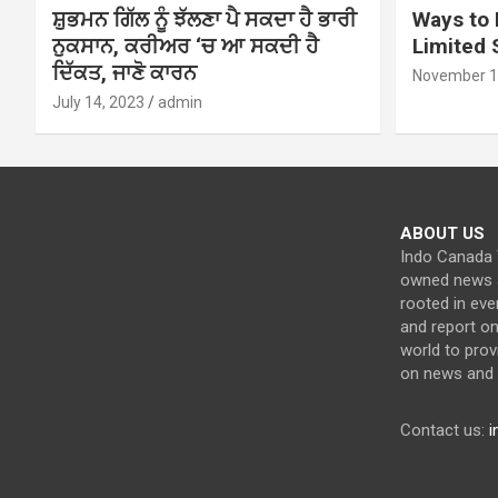
ਸ਼ੁਭਮਨ ਗਿੱਲ ਨੂੰ ਝੱਲਣਾ ਪੈ ਸਕਦਾ ਹੈ ਭਾਰੀ
Ways to 
ਨੁਕਸਾਨ, ਕਰੀਅਰ ‘ਚ ਆ ਸਕਦੀ ਹੈ
Limited
ਦਿੱਕਤ, ਜਾਣੋ ਕਾਰਨ
November 1
July 14, 2023
admin
ABOUT US
Indo Canada T
owned news a
rooted in eve
and report o
world to prov
on news and c
Contact us:
i