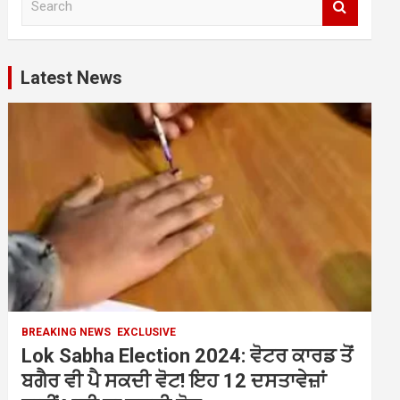
e
a
r
c
Latest News
h
BREAKING NEWS
EXCLUSIVE
Lok Sabha Election 2024: ਵੋਟਰ ਕਾਰਡ ਤੋਂ
ਬਗੈਰ ਵੀ ਪੈ ਸਕਦੀ ਵੋਟ! ਇਹ 12 ਦਸਤਾਵੇਜ਼ਾਂ