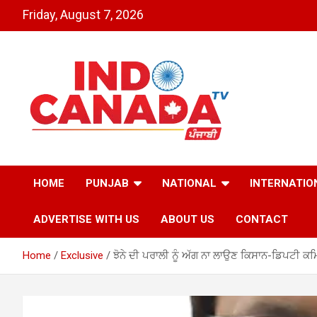
Skip
Friday, August 7, 2026
to
content
Indo Canada TV – The
HOME
PUNJAB
NATIONAL
INTERNATIO
Most Active India-
ADVERTISE WITH US
ABOUT US
CONTACT
Canada News Channel
Home
Exclusive
ਝੋਨੇ ਦੀ ਪਰਾਲੀ ਨੂੰ ਅੱਗ ਨਾ ਲਾਉਣ ਕਿਸਾਨ-ਡਿਪਟੀ ਕ