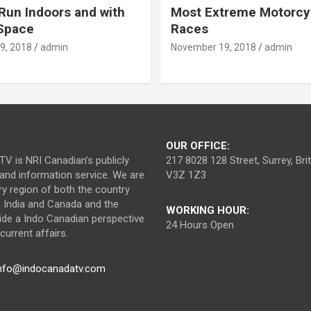
Run Indoors and with
Most Extreme Motorcy
 Space
Races
9, 2018
admin
November 19, 2018
admin
OUR OFFICE:
V is NRI Canadian’s publicly
217 8028 128 Street, Surrey, Br
nd information service. We are
V3Z 1Z3
ry region of both the country
n India and Canada and the
WORKING HOUR:
ide a Indo Canadian perspective
24 Hours Open
urrent affairs.
nfo@indocanadatv.com