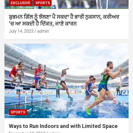
EXCLUSIVE
SPORTS
ਸ਼ੁਭਮਨ ਗਿੱਲ ਨੂੰ ਝੱਲਣਾ ਪੈ ਸਕਦਾ ਹੈ ਭਾਰੀ ਨੁਕਸਾਨ, ਕਰੀਅਰ
‘ਚ ਆ ਸਕਦੀ ਹੈ ਦਿੱਕਤ, ਜਾਣੋ ਕਾਰਨ
July 14, 2023
admin
SPORTS
Ways to Run Indoors and with Limited Space