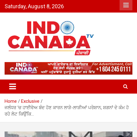
Skip
Saturday, August 8, 2026
to
content
Indo Canada TV – The Most
Active India-Canada News
Channel
Home
Exclusive
ਜਲੰਧਰ ‘ਚ ਹਾਈਵੇਅ ਬੰਦ ਹੋਣ ਕਾਰਨ ਲਾੜੇ-ਲਾੜੀਆਂ ਪਰੇਸ਼ਾਨ, ਸ਼ਗਨਾਂ ਦੇ ਕੰਮ ਹੋ
ਰਹੇ ਲੇਟ ਕਿਉਂਕਿ…