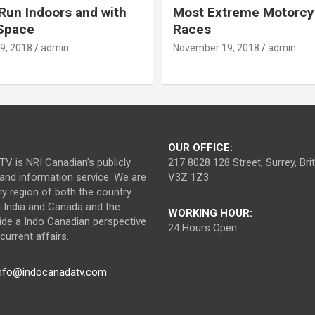
Run Indoors and with
Most Extreme Motorcy
 Space
Races
9, 2018
admin
November 19, 2018
admin
OUR OFFICE:
V is NRI Canadian’s publicly
217 8028 128 Street, Surrey, Br
nd information service. We are
V3Z 1Z3
ry region of both the country
n India and Canada and the
WORKING HOUR:
ide a Indo Canadian perspective
24 Hours Open
urrent affairs.
nfo@indocanadatv.com