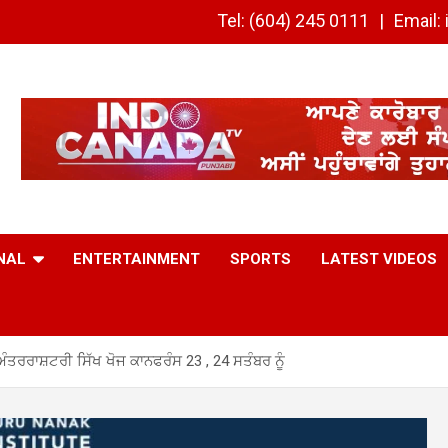
Tel: (604) 245 0111
Email
NAL
ENTERTAINMENT
SPORTS
LATEST VIDEOS
ੰਤਰਰਾਸ਼ਟਰੀ ਸਿੱਖ ਖੋਜ ਕਾਨਫਰੰਸ 23 , 24 ਸਤੰਬਰ ਨੂੰ