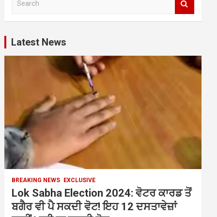
e
a
r
c
Latest News
h
BREAKING NEWS
EXCLUSIVE
Lok Sabha Election 2024: ਵੋਟਰ ਕਾਰਡ ਤੋਂ
ਬਗੈਰ ਵੀ ਪੈ ਸਕਦੀ ਵੋਟ! ਇਹ 12 ਦਸਤਾਵੇਜ਼ਾਂ