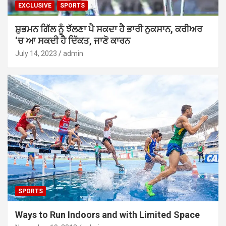
EXCLUSIVE
SPORTS
ਸ਼ੁਭਮਨ ਗਿੱਲ ਨੂੰ ਝੱਲਣਾ ਪੈ ਸਕਦਾ ਹੈ ਭਾਰੀ ਨੁਕਸਾਨ, ਕਰੀਅਰ
‘ਚ ਆ ਸਕਦੀ ਹੈ ਦਿੱਕਤ, ਜਾਣੋ ਕਾਰਨ
July 14, 2023
admin
SPORTS
Ways to Run Indoors and with Limited Space