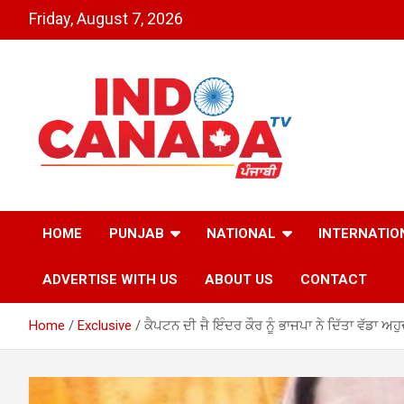
Skip
Friday, August 7, 2026
to
content
Indo Canada TV – The
HOME
PUNJAB
NATIONAL
INTERNATIO
Most Active India-
ADVERTISE WITH US
ABOUT US
CONTACT
Canada News Channel
Home
Exclusive
ਕੈਪਟਨ ਦੀ ਜੈ ਇੰਦਰ ਕੌਰ ਨੂੰ ਭਾਜਪਾ ਨੇ ਦਿੱਤਾ ਵੱਡਾ ਅਹੁ