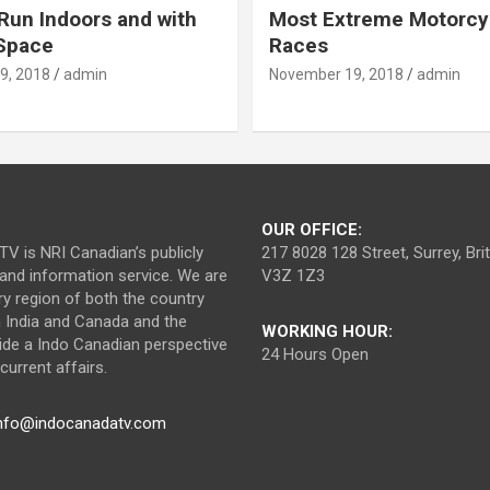
Run Indoors and with
Most Extreme Motorcy
 Space
Races
9, 2018
admin
November 19, 2018
admin
OUR OFFICE:
V is NRI Canadian’s publicly
217 8028 128 Street, Surrey, Br
nd information service. We are
V3Z 1Z3
ry region of both the country
n India and Canada and the
WORKING HOUR:
ide a Indo Canadian perspective
24 Hours Open
urrent affairs.
nfo@indocanadatv.com