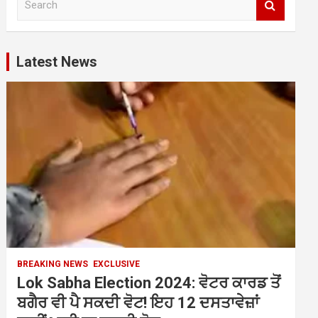
e
a
r
c
Latest News
h
BREAKING NEWS
EXCLUSIVE
Lok Sabha Election 2024: ਵੋਟਰ ਕਾਰਡ ਤੋਂ
ਬਗੈਰ ਵੀ ਪੈ ਸਕਦੀ ਵੋਟ! ਇਹ 12 ਦਸਤਾਵੇਜ਼ਾਂ