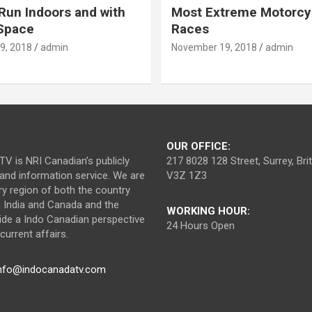
Run Indoors and with
Most Extreme Motorcy
 Space
Races
9, 2018
admin
November 19, 2018
admin
OUR OFFICE:
V is NRI Canadian’s publicly
217 8028 128 Street, Surrey, Br
nd information service. We are
V3Z 1Z3
ry region of both the country
n India and Canada and the
WORKING HOUR:
ide a Indo Canadian perspective
24 Hours Open
urrent affairs.
nfo@indocanadatv.com