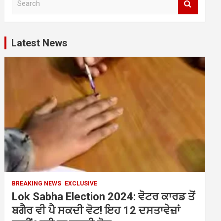
e
a
r
c
Latest News
h
BREAKING NEWS
EXCLUSIVE
Lok Sabha Election 2024: ਵੋਟਰ ਕਾਰਡ ਤੋਂ
ਬਗੈਰ ਵੀ ਪੈ ਸਕਦੀ ਵੋਟ! ਇਹ 12 ਦਸਤਾਵੇਜ਼ਾਂ