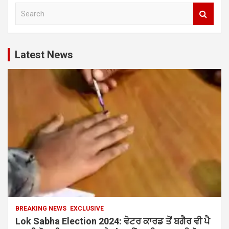
S
e
a
r
c
Latest News
h
BREAKING NEWS
EXCLUSIVE
Lok Sabha Election 2024: ਵੋਟਰ ਕਾਰਡ ਤੋਂ ਬਗੈਰ ਵੀ ਪੈ